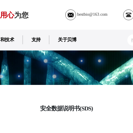
用心
为您
bestbio@163.com
用和技术
支持
关于贝博
安全数据说明书(SDS)