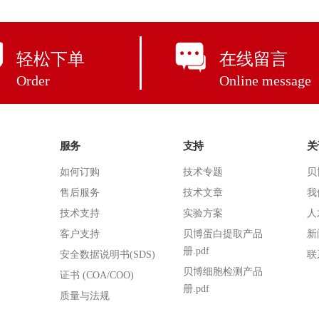
轻松下单
在线留言
Order
Online message
服务
支持
关
如何订购
技术专题
贝
售后服务
技术文章
我
技术支持
实验方案
人
客户支持
贝博蛋白提取产品
新
册.pdf
安全数据说明书(SDS)
联
贝博细胞检测产品
证书 (COA/COO)
册.pdf
质量与法规