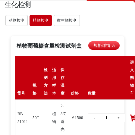
生化检测
动物检测
植物检测
微生物检测
植物葡萄糖含量检测试剂盒
加
检
适
保
入
测
用
存
购
规
方
样
温
物
货号
格
法
本
度
价格
数量
车
2-
BB-
植
8℃
50T
￥1500
51011
物
避
光