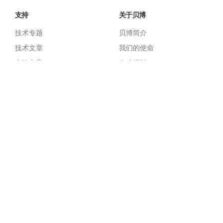
支持
关于贝博
技术专题
贝博简介
技术文章
我们的使命
实验方案
人才招聘
贝博蛋白提取产品册.pdf
新闻动态
贝博细胞检测产品册.pdf
联系我们