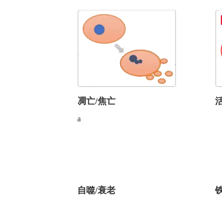
凋亡/焦亡
a
自噬/衰老