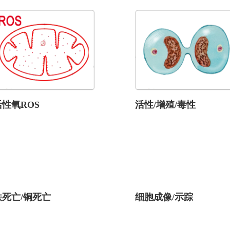
活性氧ROS
活性/增殖/毒性
铁死亡/铜死亡
细胞成像/示踪