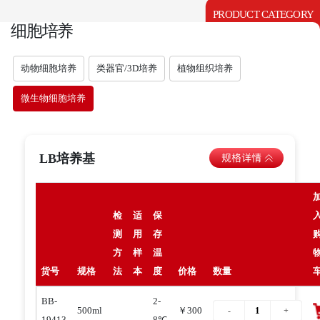
PRODUCT CATEGORY
细胞培养
动物细胞培养
类器官/3D培养
植物组织培养
微生物细胞培养
LB培养基
检
适
保
测
用
存
方
样
温
货号
规格
法
本
度
价格
数量
BB-
2-
500ml
￥300
19413
8℃