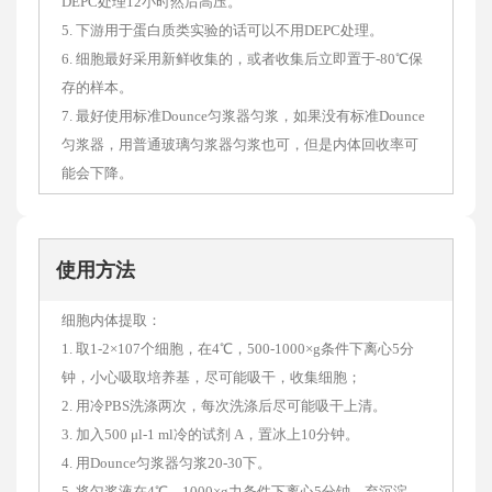
DEPC处理12小时然后高压。
5. 下游用于蛋白质类实验的话可以不用DEPC处理。
6. 细胞最好采用新鲜收集的，或者收集后立即置于-80℃保
存的样本。
7. 最好使用标准Dounce匀浆器匀浆，如果没有标准Dounce
匀浆器，用普通玻璃匀浆器匀浆也可，但是内体回收率可
能会下降。
使用方法
细胞内体提取：
1. 取1-2×107个细胞，在4℃，500-1000×g条件下离心5分
钟，小心吸取培养基，尽可能吸干，收集细胞；
2. 用冷PBS洗涤两次，每次洗涤后尽可能吸干上清。
3. 加入500 μl-1 ml冷的试剂 A，置冰上10分钟。
4. 用Dounce匀浆器匀浆20-30下。
5. 将匀浆液在4℃，1000×g力条件下离心5分钟。弃沉淀，