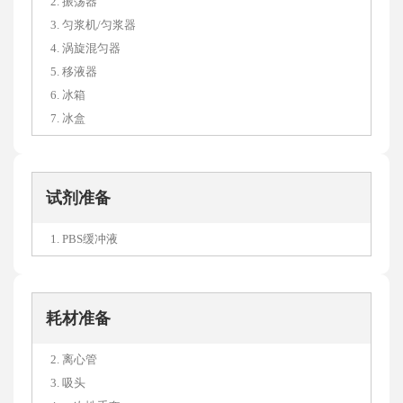
2. 振荡器
3. 匀浆机/匀浆器
4. 涡旋混匀器
5. 移液器
6. 冰箱
7. 冰盒
试剂准备
1. PBS缓冲液
耗材准备
2. 离心管
3. 吸头